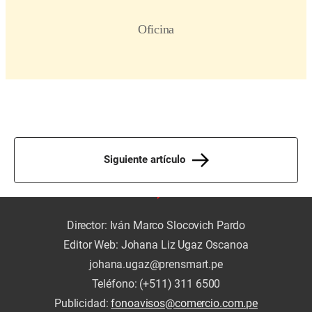
Siguiente artículo
Director: Iván Marco Slocovich Pardo
Editor Web: Johana Liz Ugaz Oscanoa
johana.ugaz@prensmart.pe
Teléfono: (+511) 311 6500
Publicidad:
fonoavisos@comercio.com.pe