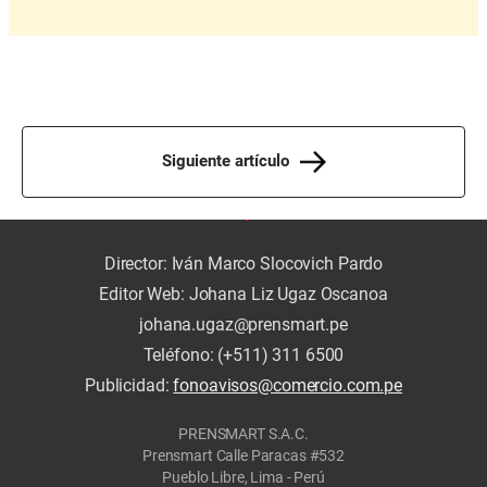
Siguiente artículo
Director: Iván Marco Slocovich Pardo
Editor Web: Johana Liz Ugaz Oscanoa
johana.ugaz@prensmart.pe
Teléfono: (+511) 311 6500
Publicidad:
fonoavisos@comercio.com.pe
PRENSMART S.A.C.
Prensmart Calle Paracas #532
Pueblo Libre, Lima - Perú