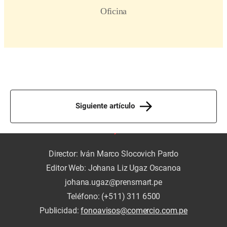
Siguiente artículo
Director: Iván Marco Slocovich Pardo
Editor Web: Johana Liz Ugaz Oscanoa
johana.ugaz@prensmart.pe
Teléfono: (+511) 311 6500
Publicidad:
fonoavisos@comercio.com.pe