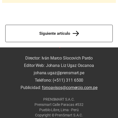
Siguiente artículo
Director: Iván Marco Slocovich Pardo
Editor Web: Johana Liz Ugaz Oscanoa
johana.ugaz@prensmart.pe
Teléfono: (+511) 311 6500
Publicidad:
fonoavisos@comercio.com.pe
PRENSMART S.A.C.
Prensmart Calle Paracas #532
Pueblo Libre, Lima - Perú
Copyright © PrenSmart S.A.C.