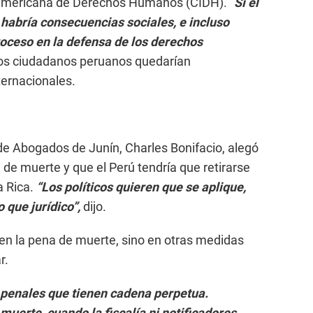
eramericana de Derechos Humanos (CIDH). “
Si el
, habría consecuencias sociales, e incluso
roceso en la defensa de los derechos
os ciudadanos peruanos quedarían
ternacionales.
de Abogados de Junín, Charles Bonifacio, alegó
a de muerte y que el Perú tendría que retirarse
a Rica.
“Los políticos quieren que se aplique,
 que jurídico”,
dijo.
 en la pena de muerte, sino en otras medidas
r.
 penales que tienen cadena perpetua.
muerte, cuando la fiscalía ni notificadores