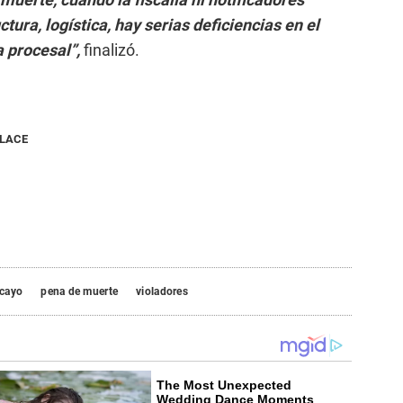
ctura, logística, hay serias deficiencias en el
a procesal”,
finalizó.
NLACE
cayo
pena de muerte
violadores