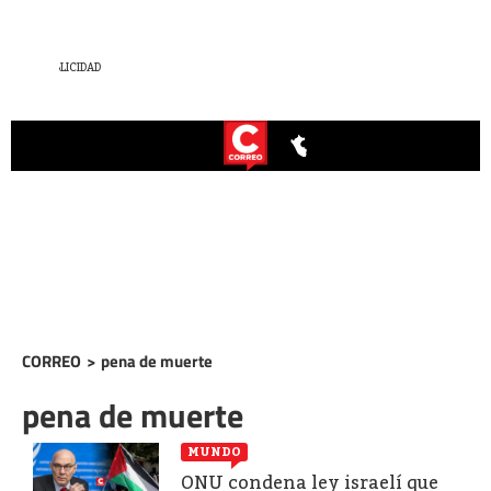
CORREO
>
pena de muerte
pena de muerte
MUNDO
ONU condena ley israelí que