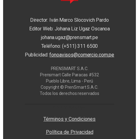
Director: Iván Marco Slocovich Pardo
Editor Web: Johana Liz Ugaz Oscanoa
johana.ugaz@prensmart.pe
Teléfono: (+511) 311 6500
Publicidad:
fonoavisos@comercio.com.pe
PRENSMART S.A.C.
Prensmart Calle Paracas #532
Pueblo Libre, Lima - Perú
Copyright © PrenSmart S.A.C.
Todos los derechos reservados
Privacy Manager
Términos y Condiciones
Política de Privacidad