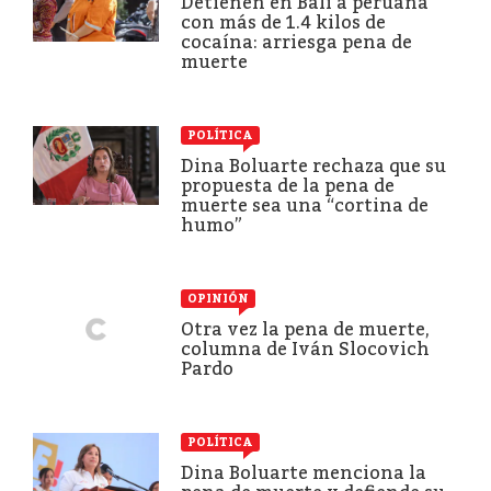
Detienen en Bali a peruana
con más de 1.4 kilos de
cocaína: arriesga pena de
muerte
POLÍTICA
Dina Boluarte rechaza que su
propuesta de la pena de
muerte sea una “cortina de
humo”
OPINIÓN
Otra vez la pena de muerte,
columna de Iván Slocovich
Pardo
POLÍTICA
Dina Boluarte menciona la