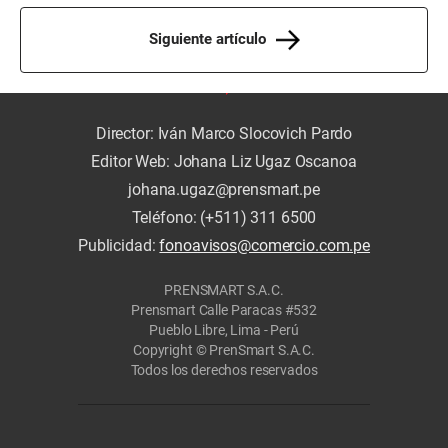
Siguiente artículo
Director: Iván Marco Slocovich Pardo
Editor Web: Johana Liz Ugaz Oscanoa
johana.ugaz@prensmart.pe
Teléfono: (+511) 311 6500
Publicidad:
fonoavisos@comercio.com.pe
PRENSMART S.A.C.
Prensmart Calle Paracas #532
Pueblo Libre, Lima - Perú
Copyright © PrenSmart S.A.C.
Todos los derechos reservados