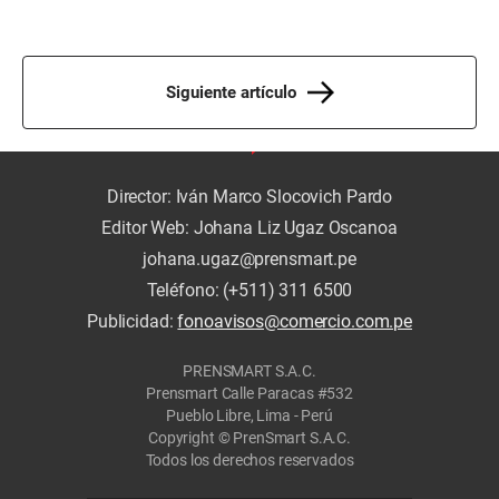
Siguiente artículo
Director: Iván Marco Slocovich Pardo
Editor Web: Johana Liz Ugaz Oscanoa
johana.ugaz@prensmart.pe
Teléfono: (+511) 311 6500
Publicidad:
fonoavisos@comercio.com.pe
PRENSMART S.A.C.
Prensmart Calle Paracas #532
Pueblo Libre, Lima - Perú
Copyright © PrenSmart S.A.C.
Todos los derechos reservados