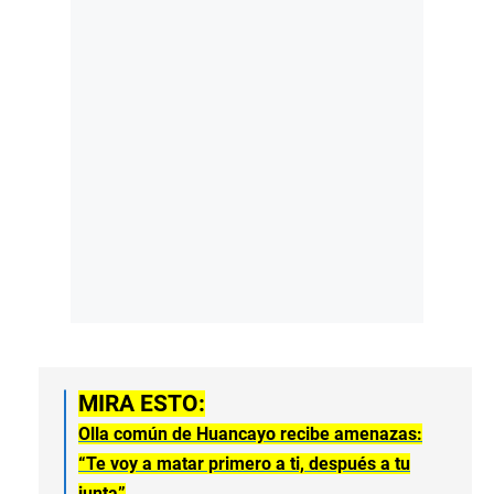
MIRA ESTO:
Olla común de Huancayo recibe amenazas:
“Te voy a matar primero a ti, después a tu
junta”