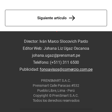
Siguiente artículo
Director: Iván Marco Slocovich Pardo
Editor Web: Johana Liz Ugaz Oscanoa
johana.ugaz@prensmart.pe
Teléfono: (+511) 311 6500
Publicidad:
fonoavisos@comercio.com.pe
PRENSMART S.A.C.
Prensmart Calle Paracas #532
Pueblo Libre, Lima - Perú
Copyright © PrenSmart S.A.C.
Todos los derechos reservados