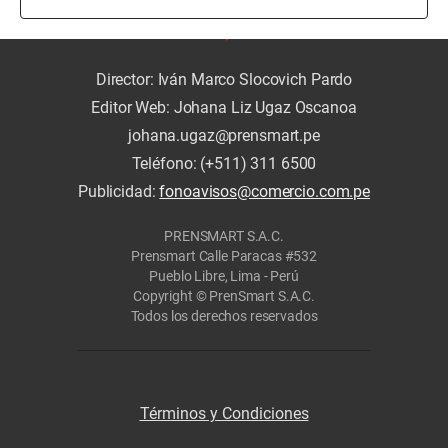
Director: Iván Marco Slocovich Pardo
Editor Web: Johana Liz Ugaz Oscanoa
johana.ugaz@prensmart.pe
Teléfono: (+511) 311 6500
Publicidad:
fonoavisos@comercio.com.pe
PRENSMART S.A.C.
Prensmart Calle Paracas #532
Pueblo Libre, Lima - Perú
Copyright © PrenSmart S.A.C.
Todos los derechos reservados
Términos y Condiciones