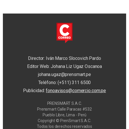
Director: Iván Marco Slocovich Pardo
Editor Web: Johana Liz Ugaz Oscanoa
johana.ugaz@prensmart.pe
Teléfono: (+511) 311 6500
Publicidad:
fonoavisos@comercio.com.pe
PRENSMART S.A.C.
Prensmart Calle Paracas #532
Pueblo Libre, Lima - Perú
Copyright © PrenSmart S.A.C.
Todos los derechos reservados