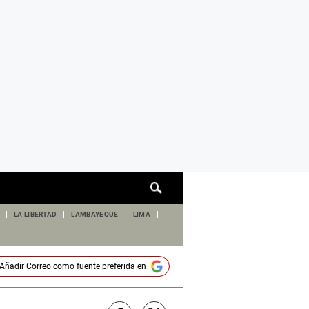
Cuadro
de
búsqueda
LA LIBERTAD
LAMBAYEQUE
LIMA
Añadir
Correo
como fuente preferida en