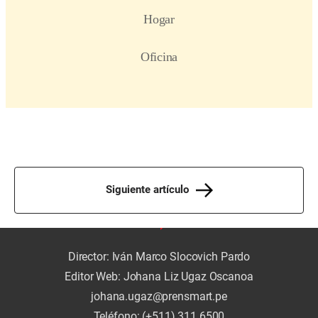
Siguiente artículo
Director: Iván Marco Slocovich Pardo
Editor Web: Johana Liz Ugaz Oscanoa
johana.ugaz@prensmart.pe
Teléfono: (+511) 311 6500