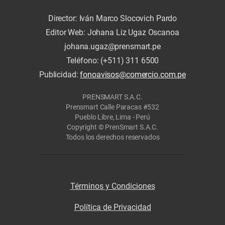
Director: Iván Marco Slocovich Pardo
Editor Web: Johana Liz Ugaz Oscanoa
johana.ugaz@prensmart.pe
Teléfono: (+511) 311 6500
Publicidad:
fonoavisos@comercio.com.pe
PRENSMART S.A.C.
Prensmart Calle Paracas #532
Pueblo Libre, Lima - Perú
Copyright © PrenSmart S.A.C.
Todos los derechos reservados
Términos y Condiciones
Política de Privacidad