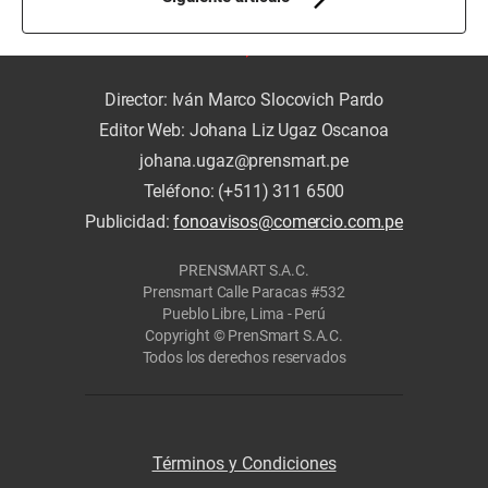
Director: Iván Marco Slocovich Pardo
Editor Web: Johana Liz Ugaz Oscanoa
johana.ugaz@prensmart.pe
Teléfono: (+511) 311 6500
Publicidad:
fonoavisos@comercio.com.pe
PRENSMART S.A.C.
Prensmart Calle Paracas #532
Pueblo Libre, Lima - Perú
Copyright © PrenSmart S.A.C.
Todos los derechos reservados
Términos y Condiciones