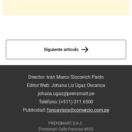
Siguiente artículo
Director: Iván Marco Slocovich Pardo
Editor Web: Johana Liz Ugaz Oscanoa
johana.ugaz@prensmart.pe
Teléfono: (+511) 311 6500
Publicidad:
fonoavisos@comercio.com.pe
PRENSMART S.A.C.
Prensmart Calle Paracas #532