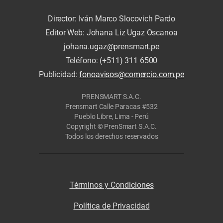
Director: Iván Marco Slocovich Pardo
Editor Web: Johana Liz Ugaz Oscanoa
johana.ugaz@prensmart.pe
Teléfono: (+511) 311 6500
Publicidad:
fonoavisos@comercio.com.pe
PRENSMART S.A.C.
Prensmart Calle Paracas #532
Pueblo Libre, Lima - Perú
Copyright © PrenSmart S.A.C.
Todos los derechos reservados
Términos y Condiciones
Política de Privacidad