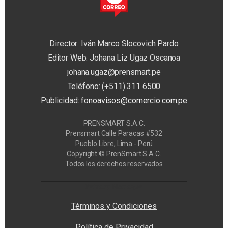
Director: Iván Marco Slocovich Pardo
Editor Web: Johana Liz Ugaz Oscanoa
johana.ugaz@prensmart.pe
Teléfono: (+511) 311 6500
Publicidad:
fonoavisos@comercio.com.pe
PRENSMART S.A.C.
Prensmart Calle Paracas #532
Pueblo Libre, Lima - Perú
Copyright © PrenSmart S.A.C.
Todos los derechos reservados
Privacy Manager
Términos y Condiciones
Política de Privacidad