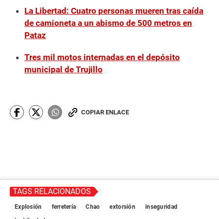
La Libertad: Cuatro personas mueren tras caída
de camioneta a un abismo de 500 metros en
Pataz
Tres mil motos internadas en el depósito
municipal de Trujillo
COPIAR ENLACE
TAGS RELACIONADOS
Explosión
ferretería
Chao
extorsión
inseguridad