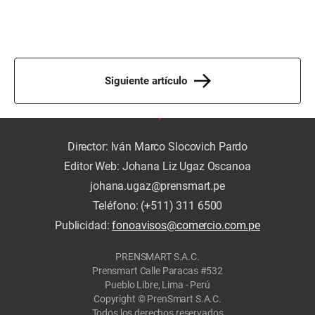
Siguiente artículo
Director: Iván Marco Slocovich Pardo
Editor Web: Johana Liz Ugaz Oscanoa
johana.ugaz@prensmart.pe
Teléfono: (+511) 311 6500
Publicidad:
fonoavisos@comercio.com.pe
PRENSMART S.A.C.
Prensmart Calle Paracas #532
Pueblo Libre, Lima - Perú
Copyright © PrenSmart S.A.C.
Todos los derechos reservados