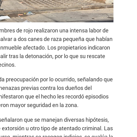
mbres de rojo realizaron una intensa labor de
salvar a dos canes de raza pequeña que habían
nmueble afectado. Los propietarios indicaron
lir tras la detonación, por lo que su rescate
ecinos.
a preocupación por lo ocurrido, señalando que
menazas previas contra los dueños del
ifestaron que el hecho les recordó episodios
ieron mayor seguridad en la zona.
 señalaron que se manejan diversas hipótesis,
 extorsión u otro tipo de atentado criminal. Las
rso, mientras se recogen indicios, se evalúa la