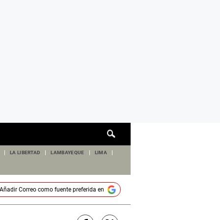
Cuadro
de
búsqueda
LA LIBERTAD
LAMBAYEQUE
LIMA
Añadir
Correo
como fuente preferida en