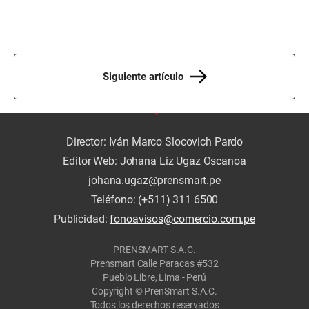
Siguiente artículo
Director: Iván Marco Slocovich Pardo
Editor Web: Johana Liz Ugaz Oscanoa
johana.ugaz@prensmart.pe
Teléfono: (+511) 311 6500
Publicidad:
fonoavisos@comercio.com.pe
PRENSMART S.A.C.
Prensmart Calle Paracas #532
Pueblo Libre, Lima - Perú
Copyright © PrenSmart S.A.C.
Todos los derechos reservados