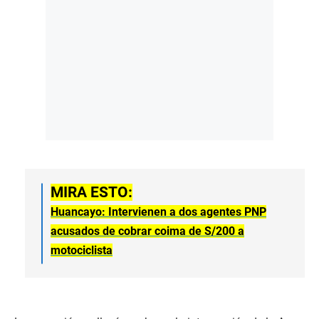
MIRA ESTO:
Huancayo: Intervienen a dos agentes PNP
acusados de cobrar coima de S/200 a
motociclista