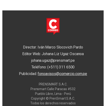
Director: Iván Marco Slocovich Pardo
Editor Web: Johana Liz Ugaz Oscanoa
johana.ugaz@prensmart.pe
Teléfono: (+511) 311 6500
Publicidad:
fonoavisos@comercio.com.pe
PRENSMART S.A.C.
Prensmart Calle Paracas #532
Pueblo Libre, Lima - Perú
Copyright © PrenSmart S.A.C.
Todos los derechos reservados