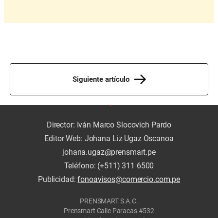
Siguiente artículo
Director: Iván Marco Slocovich Pardo
Editor Web: Johana Liz Ugaz Oscanoa
johana.ugaz@prensmart.pe
Teléfono: (+511) 311 6500
Publicidad:
fonoavisos@comercio.com.pe
PRENSMART S.A.C.
Prensmart Calle Paracas #532