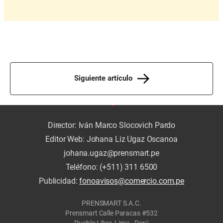
Siguiente artículo
Director: Iván Marco Slocovich Pardo
Editor Web: Johana Liz Ugaz Oscanoa
johana.ugaz@prensmart.pe
Teléfono: (+511) 311 6500
Publicidad:
fonoavisos@comercio.com.pe
PRENSMART S.A.C.
Prensmart Calle Paracas #532