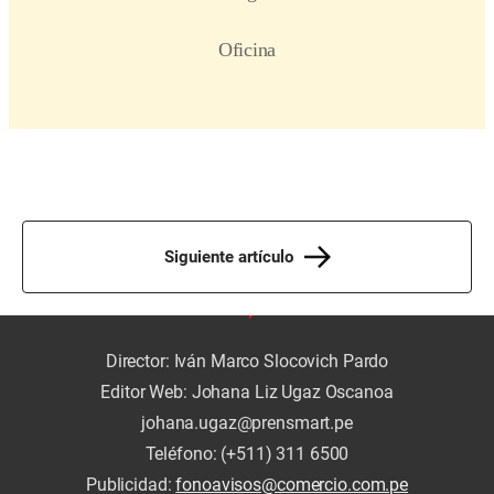
Siguiente artículo
Director: Iván Marco Slocovich Pardo
Editor Web: Johana Liz Ugaz Oscanoa
johana.ugaz@prensmart.pe
Teléfono: (+511) 311 6500
Publicidad:
fonoavisos@comercio.com.pe