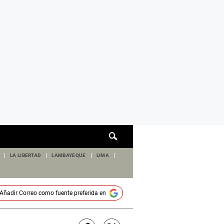
Cuadro
de
búsqueda
LA LIBERTAD
LAMBAYEQUE
LIMA
Añadir
Correo
como fuente preferida en