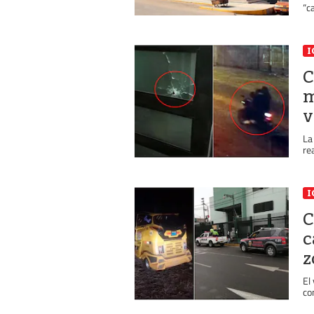
“c
I
C
m
v
La
re
I
C
c
z
El
co