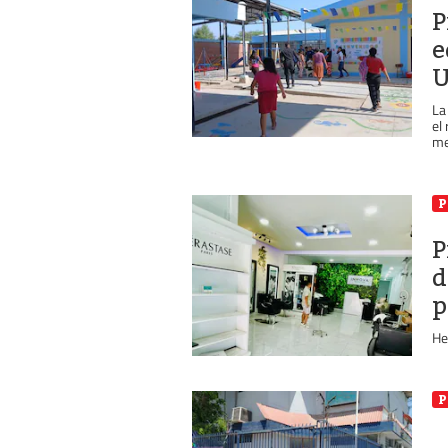
P
e
U
La
el
me
P
P
d
p
He
P