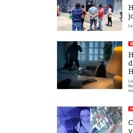
H
j
La
H
d
H
Lo
ll
mi
I
C
v