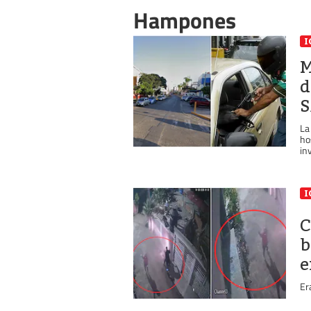
Hampones
I
M
d
S
La
hos
in
I
C
b
e
Er