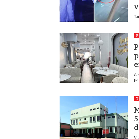
v
Ta
P
P
p
e
Al
pa
M
5
d
Vi