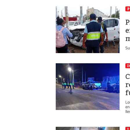
P
P
e
m
Su
I
C
r
f
Lo
en
ll