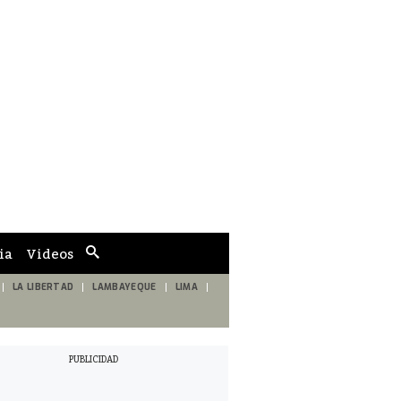
ia
Videos
Cuadro
de
búsqueda
LA LIBERTAD
LAMBAYEQUE
LIMA