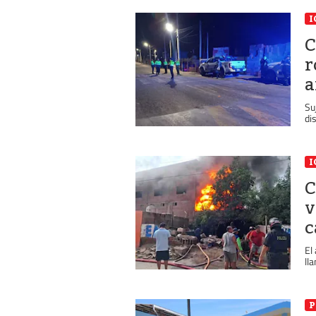
I
C
r
a
Su
di
I
C
v
c
El
ll
P