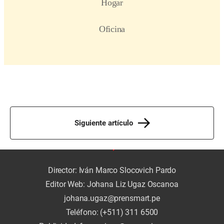
Siguiente artículo
Director: Iván Marco Slocovich Pardo
Editor Web: Johana Liz Ugaz Oscanoa
johana.ugaz@prensmart.pe
Teléfono: (+511) 311 6500