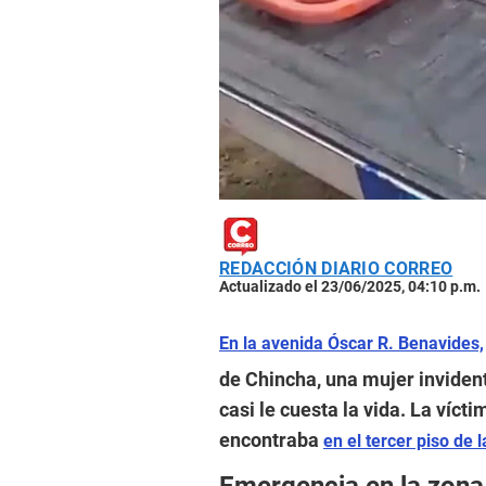
REDACCIÓN DIARIO CORREO
Actualizado el 23/06/2025, 04:10 p.m.
En la avenida Óscar R. Benavides,
de Chincha, una mujer inviden
casi le cuesta la vida. La víct
encontraba
en el tercer piso de l