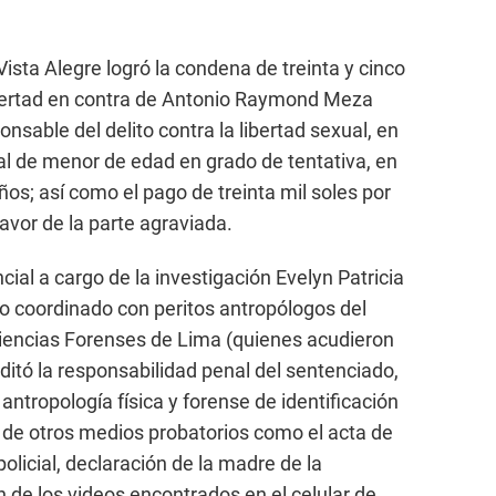
Vista Alegre logró la condena de treinta y cinco
libertad en contra de Antonio Raymond Meza
ponsable del delito contra la libertad sexual, en
al de menor de edad en grado de tentativa, en
os; así como el pago de treinta mil soles por
favor de la parte agraviada.
incial a cargo de la investigación Evelyn Patricia
o coordinado con peritos antropólogos del
Ciencias Forenses de Lima (quienes acudieron
reditó la responsabilidad penal del sentenciado,
e antropología física y forense de identificación
 de otros medios probatorios como el acta de
policial, declaración de la madre de la
n de los videos encontrados en el celular de