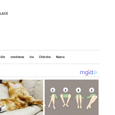
NLACE
ción
condenas
Ica
Chincha
Nasca