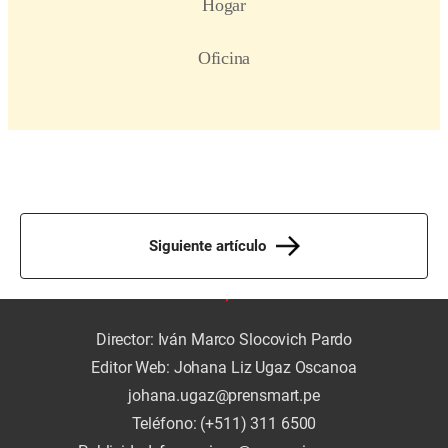
Siguiente artículo
Director: Iván Marco Slocovich Pardo
Editor Web: Johana Liz Ugaz Oscanoa
johana.ugaz@prensmart.pe
Teléfono: (+511) 311 6500