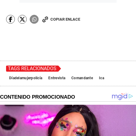
COPIAR ENLACE
TAGS RELACIONADOS
Díadelamujerpolicía
Entrevista
Comandante
Ica