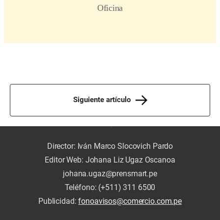
Siguiente artículo
Director: Iván Marco Slocovich Pardo
Editor Web: Johana Liz Ugaz Oscanoa
johana.ugaz@prensmart.pe
Teléfono: (+511) 311 6500
Publicidad:
fonoavisos@comercio.com.pe