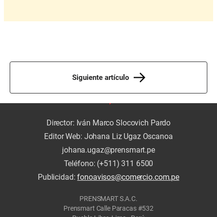
Siguiente artículo
Director: Iván Marco Slocovich Pardo
Editor Web: Johana Liz Ugaz Oscanoa
johana.ugaz@prensmart.pe
Teléfono: (+511) 311 6500
Publicidad:
fonoavisos@comercio.com.pe
PRENSMART S.A.C.
Prensmart Calle Paracas #532