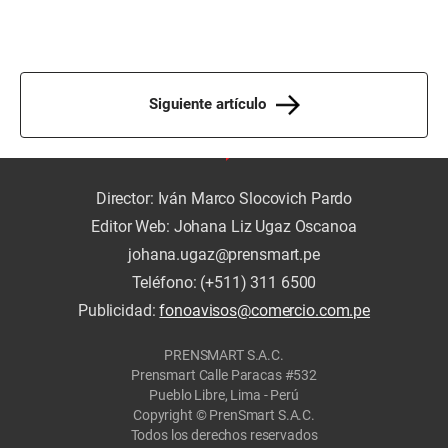
Siguiente artículo
Director: Iván Marco Slocovich Pardo
Editor Web: Johana Liz Ugaz Oscanoa
johana.ugaz@prensmart.pe
Teléfono: (+511) 311 6500
Publicidad:
fonoavisos@comercio.com.pe
PRENSMART S.A.C.
Prensmart Calle Paracas #532
Pueblo Libre, Lima - Perú
Copyright © PrenSmart S.A.C.
Todos los derechos reservados