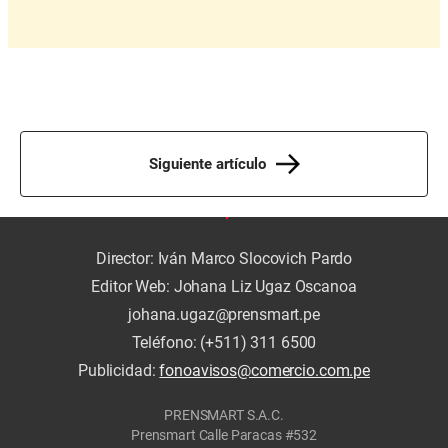
Siguiente artículo
Director: Iván Marco Slocovich Pardo
Editor Web: Johana Liz Ugaz Oscanoa
johana.ugaz@prensmart.pe
Teléfono: (+511) 311 6500
Publicidad:
fonoavisos@comercio.com.pe
PRENSMART S.A.C.
Prensmart Calle Paracas #532