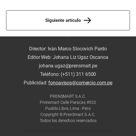
Siguiente artículo
Director: Iván Marco Slocovich Pardo
Editor Web: Johana Liz Ugaz Oscanoa
johana.ugaz@prensmart.pe
Teléfono: (+511) 311 6500
Publicidad:
fonoavisos@comercio.com.pe
PRENSMART S.A.C.
Prensmart Calle Paracas #532
Pueblo Libre, Lima - Perú
Copyright © PrenSmart S.A.C.
Todos los derechos reservados