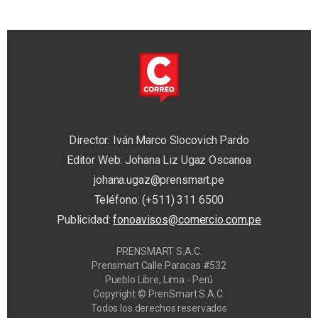
Director: Iván Marco Slocovich Pardo
Editor Web: Johana Liz Ugaz Oscanoa
johana.ugaz@prensmart.pe
Teléfono: (+511) 311 6500
Publicidad:
fonoavisos@comercio.com.pe
PRENSMART S.A.C.
Prensmart Calle Paracas #532
Pueblo Libre, Lima - Perú
Copyright © PrenSmart S.A.C.
Todos los derechos reservados