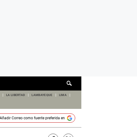
Cuadro
de
búsqueda
LA LIBERTAD
LAMBAYEQUE
LIMA
Añadir
Correo
como fuente preferida en