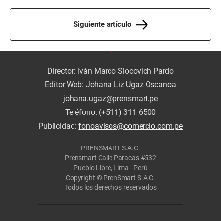
Siguiente artículo
Director: Iván Marco Slocovich Pardo
Editor Web: Johana Liz Ugaz Oscanoa
johana.ugaz@prensmart.pe
Teléfono: (+511) 311 6500
Publicidad:
fonoavisos@comercio.com.pe
PRENSMART S.A.C.
Prensmart Calle Paracas #532
Pueblo Libre, Lima - Perú
Copyright © PrenSmart S.A.C.
Todos los derechos reservados