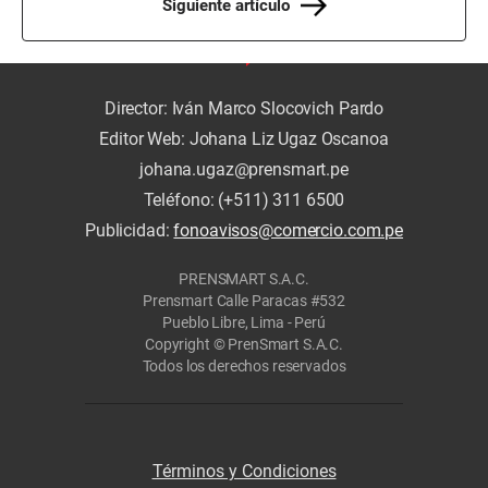
Siguiente artículo
Director: Iván Marco Slocovich Pardo
Editor Web: Johana Liz Ugaz Oscanoa
johana.ugaz@prensmart.pe
Teléfono: (+511) 311 6500
Publicidad:
fonoavisos@comercio.com.pe
PRENSMART S.A.C.
Prensmart Calle Paracas #532
Pueblo Libre, Lima - Perú
Copyright © PrenSmart S.A.C.
Todos los derechos reservados
Términos y Condiciones