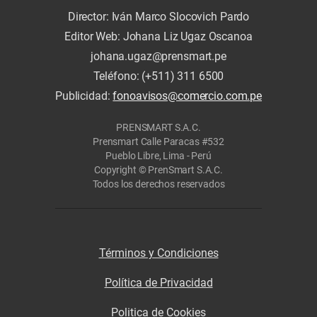
Director: Iván Marco Slocovich Pardo
Editor Web: Johana Liz Ugaz Oscanoa
johana.ugaz@prensmart.pe
Teléfono: (+511) 311 6500
Publicidad:
fonoavisos@comercio.com.pe
PRENSMART S.A.C.
Prensmart Calle Paracas #532
Pueblo Libre, Lima - Perú
Copyright © PrenSmart S.A.C.
Todos los derechos reservados
Términos y Condiciones
Política de Privacidad
Politica de Cookies