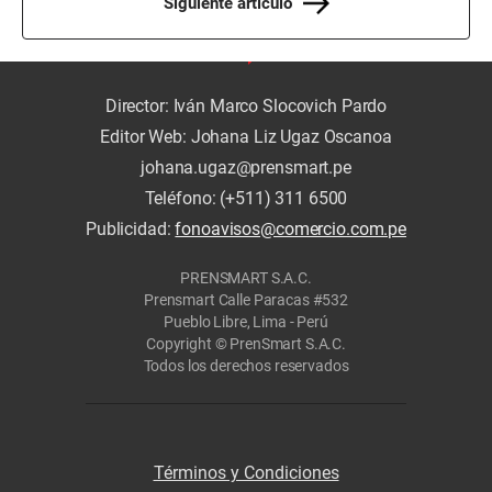
Siguiente artículo
Director: Iván Marco Slocovich Pardo
Editor Web: Johana Liz Ugaz Oscanoa
johana.ugaz@prensmart.pe
Teléfono: (+511) 311 6500
Publicidad:
fonoavisos@comercio.com.pe
PRENSMART S.A.C.
Prensmart Calle Paracas #532
Pueblo Libre, Lima - Perú
Copyright © PrenSmart S.A.C.
Todos los derechos reservados
Términos y Condiciones