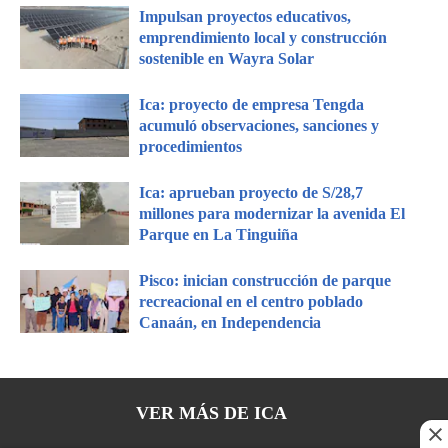
Impulsan proyectos educativos,
emprendimiento local y construcción
sostenible en Wayra Solar
Ica: proyecto de empresa Tengda
acumuló observaciones, sanciones y
procedimientos
Ica: aprueban proyecto de S/28,7
millones para modernizar la avenida El
Parque en La Tinguiña
Pisco: inician construcción de parque
recreacional en el centro poblado
Canaán, en Independencia
VER MÁS DE
ICA