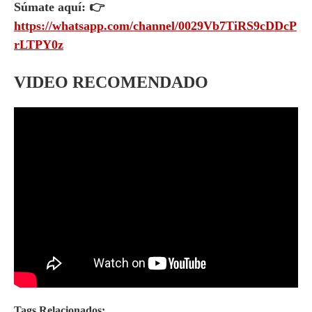
Súmate aquí: 👉
https://whatsapp.com/channel/0029Vb7TiRS9cDDcP
rLTPY0z
VIDEO RECOMENDADO
Tags Relacionados: