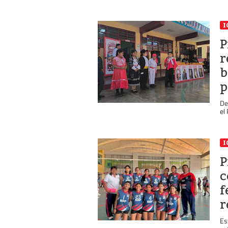
I
P
r
b
p
De
el
I
P
c
f
r
Es