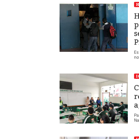
H
p
s
P
Es
no
I
C
r
a
Pa
Na