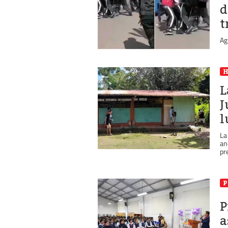
d
t
Ag
L
J
l
La
an
pr
P
P
a