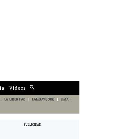
ia
Videos
Cuadro
de
búsqueda
LA LIBERTAD
LAMBAYEQUE
LIMA