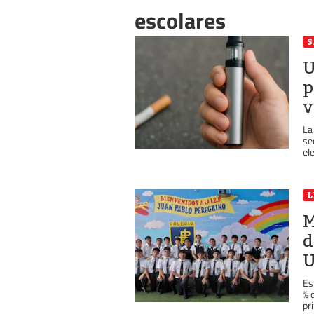
escolares
S
U
p
v
La
se
el
L
M
d
U
Es
% 
pr