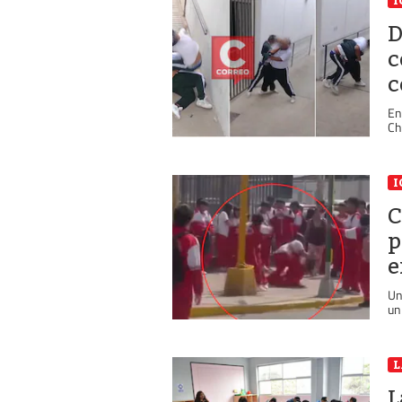
I
D
c
c
En
Ch
I
C
p
e
Un
un
L
L