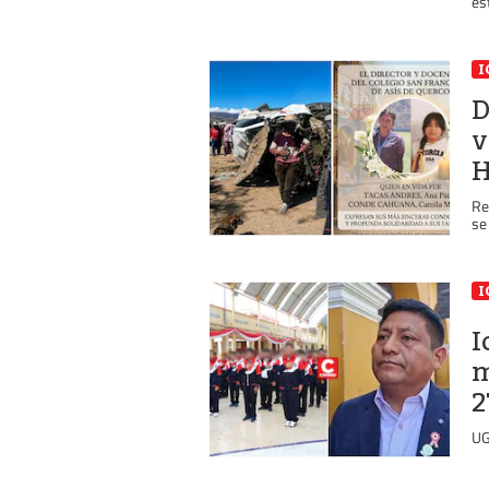
es
I
D
v
H
Re
se
I
I
m
2
UG