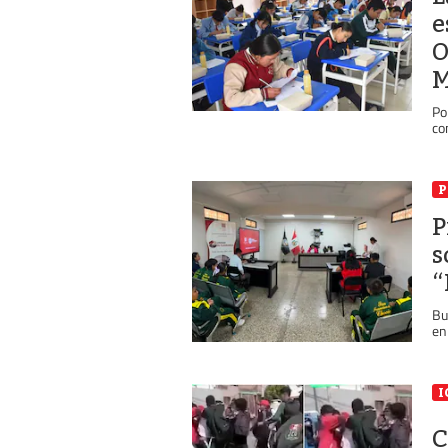
e
O
M
Po
co
P
P
s
“
Bu
en
I
C