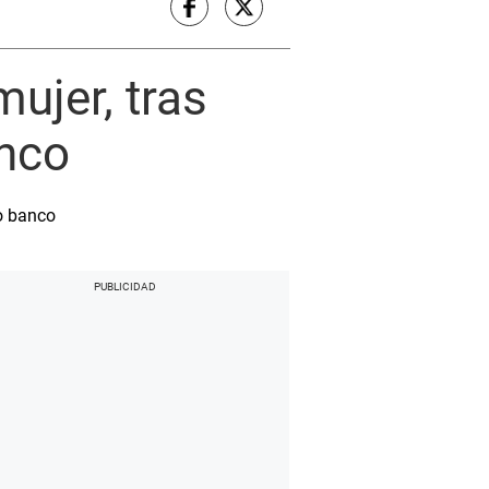
ujer, tras
anco
o banco