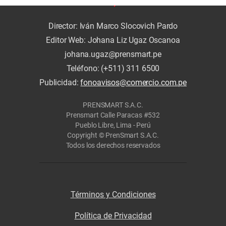
Director: Iván Marco Slocovich Pardo
Editor Web: Johana Liz Ugaz Oscanoa
johana.ugaz@prensmart.pe
Teléfono: (+511) 311 6500
Publicidad:
fonoavisos@comercio.com.pe
PRENSMART S.A.C.
Prensmart Calle Paracas #532
Pueblo Libre, Lima - Perú
Copyright © PrenSmart S.A.C.
Todos los derechos reservados
Términos y Condiciones
Política de Privacidad