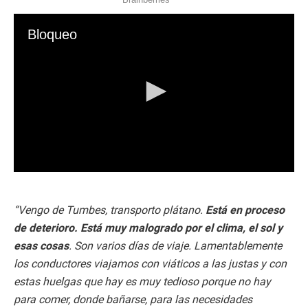
Bloqueo
0
s
e
c
“Vengo de Tumbes, transporto plátano.
Está en proceso
o
de deterioro. Está muy malogrado por el clima, el sol y
n
d
esas cosas
. Son varios días de viaje. Lamentablemente
s
los conductores viajamos con viáticos a las justas y con
o
f
estas huelgas que hay es muy tedioso porque no hay
0
s
para comer, donde bañarse, para las necesidades