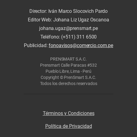
Director: Iván Marco Slocovich Pardo
Editor Web: Johana Liz Ugaz Oscanoa
johana.ugaz@prensmart.pe
Teléfono: (+511) 311 6500
Publicidad:
fonoavisos@comercio.com.pe
PRENSMART S.A.C.
Prensmart Calle Paracas #532
Pueblo Libre, Lima - Perú
Copyright © PrenSmart S.A.C.
Todos los derechos reservados
Términos y Condiciones
Política de Privacidad