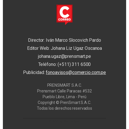
Director: Iván Marco Slocovich Pardo
Editor Web: Johana Liz Ugaz Oscanoa
johana.ugaz@prensmart.pe
Teléfono: (+511) 311 6500
Publicidad:
fonoavisos@comercio.com.pe
PRENSMART S.A.C.
Prensmart Calle Paracas #532
Pueblo Libre, Lima - Perú
Copyright © PrenSmart S.A.C.
Todos los derechos reservados
Privacy Manager