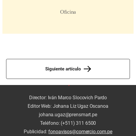
Siguiente artículo
Director: Iván Marco Slocovich Pardo
Editor Web: Johana Liz Ugaz Oscanoa
johana.ugaz@prensmart.pe
Teléfono: (+511) 311 6500
Publicidad:
fonoavisos@comercio.com.pe