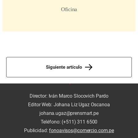
Siguiente artículo
Director: Iván Marco Slocovich Pardo
Editor Web: Johana Liz Ugaz Oscanoa
johana.ugaz@prensmart.pe
Teléfono: (+511) 311 6500
Publicidad:
fonoavisos@comercio.com.pe